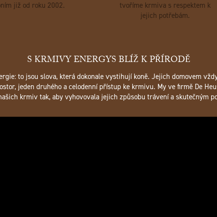
ním již od roku 2002.
tvoříme krmiva s respektem k
jejich potřebám.
S KRMIVY ENERGYS BLÍŽ K PŘÍRODĚ
nergie: to jsou slova, která dokonale vystihují koně. Jejich domovem vžd
ostor, jeden druhého a celodenní přístup ke krmivu. My ve firmě De Heu
 našich krmiv tak, aby vyhovovala jejich způsobu trávení a skutečným p