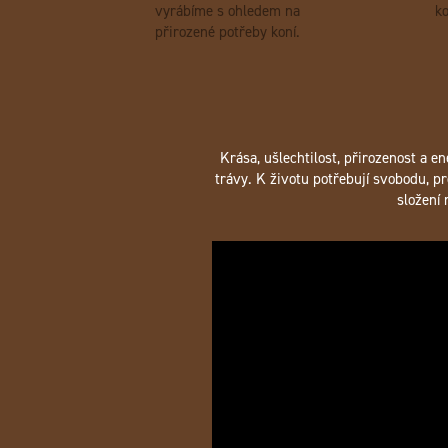
vyrábíme s ohledem na
ko
přirozené potřeby koní.
Krása, ušlechtilost, přirozenost a e
trávy. K životu potřebují svobodu, pr
složení