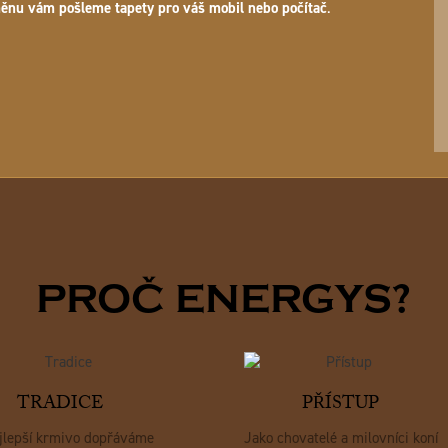
ěnu vám pošleme tapety pro váš mobil nebo počítač
.
PROČ ENERGYS?
TRADICE
PŘÍSTUP
jlepší krmivo dopřáváme
Jako chovatelé a milovníci koní