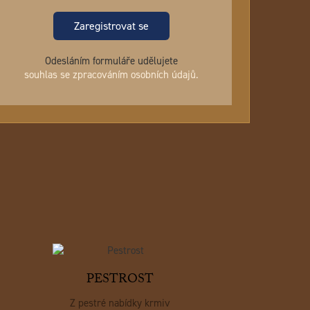
Zaregistrovat se
Odesláním formuláře udělujete
souhlas se zpracováním osobních údajů.
PESTROST
Z pestré nabídky krmiv