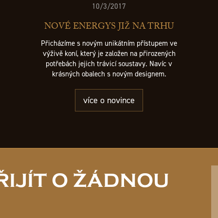
10/3/2017
NOVÉ ENERGYS JIŽ NA TRHU
Přicházíme s novým unikátním přístupem ve
výživě koní, který je založen na přirozených
potřebách jejich trávicí soustavy. Navíc v
krásných obalech s novým designem.
více o novince
IJÍT O ŽÁDNOU