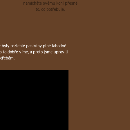
namícháte svému koni přesně
to, co potřebuje.
y byly rozlehlé pastviny plné lahodné
s to dobře víme, a proto jsme upravili
otřebám.