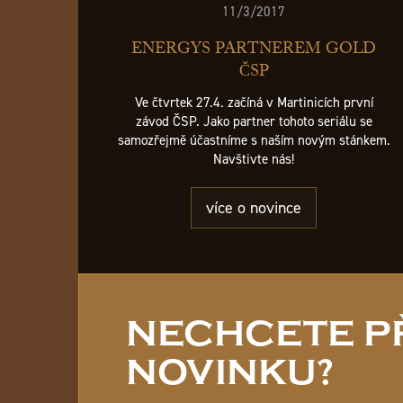
11/3/2017
ENERGYS PARTNEREM GOLD
ČSP
Ve čtvrtek 27.4. začíná v Martinicích první
závod ČSP. Jako partner tohoto seriálu se
samozřejmě účastníme s naším novým stánkem.
Navštivte nás!
více o novince
NECHCETE PŘ
NOVINKU?