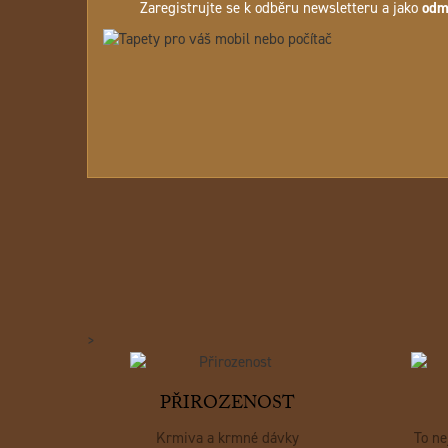
Zaregistrujte se k odběru newsletteru a jako
odm
>
PŘIROZENOST
Krmiva a krmné dávky
To ne