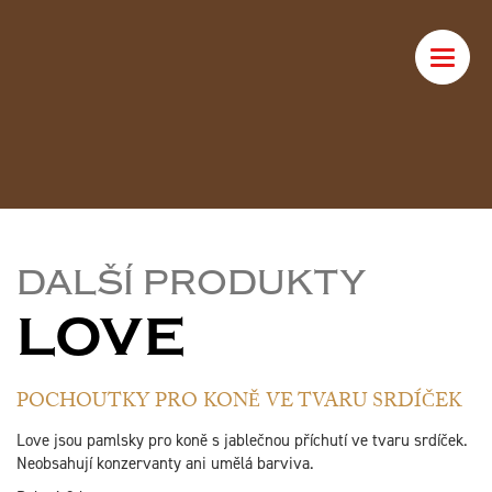
Toggle
naviga
DALŠÍ PRODUKTY
LOVE
POCHOUTKY PRO KONĚ VE TVARU SRDÍČEK
Love jsou pamlsky pro koně s jablečnou příchutí ve tvaru srdíček.
Neobsahují konzervanty ani umělá barviva.