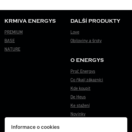
KRMIVA ENERGYS
DALŠÍ PRODUKTY
PREMIUM
Love
BASE
Obiloviny a šroty
NATURE
O ENERGYS
Proč Energys
Co říkají zákazníci
Kde koupit
De Heus
Ke stažení
Novinky
Informace o cookies