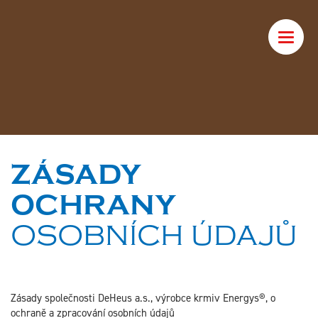
Toggle
naviga
ZÁSADY
OCHRANY
OSOBNÍCH ÚDAJŮ
Zásady společnosti DeHeus a.s., výrobce krmiv Energys®, o
ochraně a zpracování osobních údajů