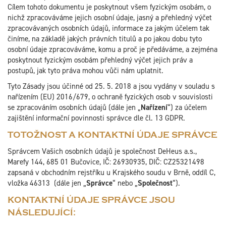
Cílem tohoto dokumentu je poskytnout všem fyzickým osobám, o
nichž zpracováváme jejich osobní údaje, jasný a přehledný výčet
zpracovávaných osobních údajů, informace za jakým účelem tak
činíme, na základě jakých právních titulů a po jakou dobu tyto
osobní údaje zpracováváme, komu a proč je předáváme, a zejména
poskytnout fyzickým osobám přehledný výčet jejich práv a
postupů, jak tyto práva mohou vůči nám uplatnit.
Tyto Zásady jsou účinné od 25. 5. 2018 a jsou vydány v souladu s
nařízením (EU) 2016/679, o ochraně fyzických osob v souvislosti
se zpracováním osobních údajů (dále jen „
Nařízení
“) za účelem
zajištění informační povinnosti správce dle čl. 13 GDPR.
TOTOŽNOST A KONTAKTNÍ ÚDAJE SPRÁVCE
Správcem Vašich osobních údajů je společnost DeHeus a.s.,
Marefy 144, 685 01 Bučovice, IČ: 26930935, DIČ: CZ25321498
zapsaná v obchodním rejstříku u Krajského soudu v Brně, oddíl C,
vložka 46313 (dále jen „
Správce
“ nebo „
Společnost
“).
KONTAKTNÍ ÚDAJE SPRÁVCE JSOU
NÁSLEDUJÍCÍ: