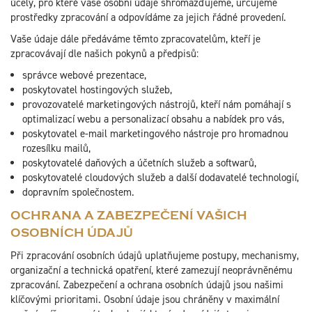
účely, pro které vaše osobní údaje shromažďujeme, určujeme
prostředky zpracování a odpovídáme za jejich řádné provedení.
Vaše údaje dále předáváme těmto zpracovatelům, kteří je
zpracovávají dle našich pokynů a předpisů:
správce webové prezentace,
poskytovatel hostingových služeb,
provozovatelé marketingových nástrojů, kteří nám pomáhají s
optimalizací webu a personalizací obsahu a nabídek pro vás,
poskytovatel e-mail marketingového nástroje pro hromadnou
rozesílku mailů,
poskytovatelé daňových a účetních služeb a softwarů,
poskytovatelé cloudových služeb a další dodavatelé technologií,
dopravním společnostem.
OCHRANA A ZABEZPEČENÍ VAŠICH
OSOBNÍCH ÚDAJŮ
Při zpracování osobních údajů uplatňujeme postupy, mechanismy,
organizační a technická opatření, které zamezují neoprávněnému
zpracování. Zabezpečení a ochrana osobních údajů jsou našimi
klíčovými prioritami. Osobní údaje jsou chráněny v maximální