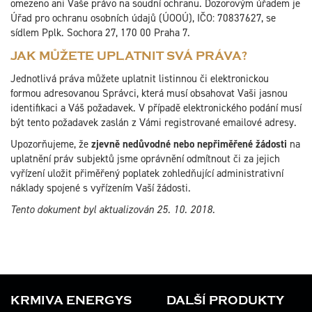
omezeno ani Vaše právo na soudní ochranu. Dozorovým úřadem je
Úřad pro ochranu osobních údajů (ÚOOÚ), IČO: 70837627, se
sídlem Pplk. Sochora 27, 170 00 Praha 7.
JAK MŮŽETE UPLATNIT SVÁ PRÁVA?
Jednotlivá práva můžete uplatnit listinnou či elektronickou
formou adresovanou Správci, která musí obsahovat Vaši jasnou
identifikaci a Váš požadavek. V případě elektronického podání musí
být tento požadavek zaslán z Vámi registrované emailové adresy.
Upozorňujeme, že
zjevně nedůvodné nebo nepřiměřené žádosti
na
uplatnění práv subjektů jsme oprávnění odmítnout či za jejich
vyřízení uložit přiměřený poplatek zohledňující administrativní
náklady spojené s vyřízením Vaší žádosti.
Tento dokument byl aktualizován 25. 10. 2018.
KRMIVA ENERGYS
DALŠÍ PRODUKTY