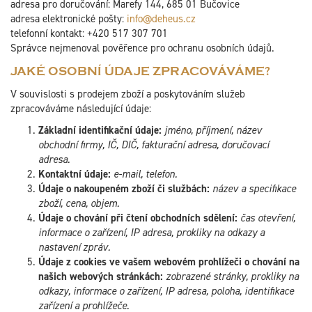
adresa pro doručování: Marefy 144, 685 01 Bučovice
adresa elektronické pošty:
info@deheus.cz
telefonní kontakt: +420 517 307 701
Správce nejmenoval pověřence pro ochranu osobních údajů.
JAKÉ OSOBNÍ ÚDAJE ZPRACOVÁVÁME?
V souvislosti s prodejem zboží a poskytováním služeb
zpracováváme následující údaje:
Základní identifikační údaje:
jméno, příjmení, název
obchodní firmy, IČ, DIČ, fakturační adresa, doručovací
adresa.
Kontaktní údaje:
e-mail, telefon.
Údaje o nakoupeném zboží či službách:
název a specifikace
zboží, cena, objem.
Údaje o chování při čtení obchodních sdělení:
čas otevření,
informace o zařízení, IP adresa, prokliky na odkazy a
nastavení zpráv.
Údaje z cookies ve vašem webovém prohlížeči o chování na
našich webových stránkách:
zobrazené stránky, prokliky na
odkazy, informace o zařízení, IP adresa, poloha, identifikace
zařízení a prohlížeče.