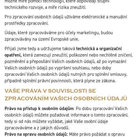
možné míře pomocí technologií, které odpovídají stupni
technického rozvoje, a míře rizika zneužití.
Pro zpracování osobních údajů užíváme elektronické a manuální
prostředky zpracování.
Údaje, které zpracováváme pro účely marketingu, budou
zpracovávány na území Evropské unie.
Přijali jsme tedy a udržujeme taková
technická a organizační
opatření,
která zamezují zneužití, poškození nebo nechtěné zničení,
pozměnění a přeposílání Vašich osobních údajů, až po vymazání
Vašich osobních údajů po vypršení souhlasu, nebo doby
zpracování Vašich osobních údajů nutných pro splnění smlouvy,
případně splnění právní povinnosti, která plyne ze zákona.
VAŠE PRÁVA V SOUVISLOSTI SE
ZPRACOVÁNÍM VAŠICH OSOBNÍCH ÚDAJŮ
Právo na přístup k osobním údajům
: Po dobu zpracování Vašich
osobních údajů můžete požadovat informace o tomto zpracování,
tedy si od nás můžete vyžádat, jaké Vaše osobní údaje
zpracováváme a z jakých důvodů.
Právo na opravu osobních údajů:
Máte právo požádat o opravu