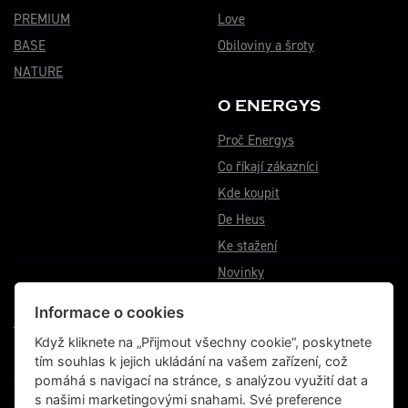
PREMIUM
Love
BASE
Obiloviny a šroty
NATURE
O ENERGYS
Proč Energys
Co říkají zákazníci
Kde koupit
De Heus
Ke stažení
Novinky
Informace o cookies
VÝROBNÍ ZÁVOD BĚSTOVICE
Když kliknete na „Přijmout všechny cookie“, poskytnete
tím souhlas k jejich ukládání na vašem zařízení, což
Běstovice 115
pomáhá s navigací na stránce, s analýzou využití dat a
Choceň 565 01
s našimi marketingovými snahami. Své preference
Česká republika