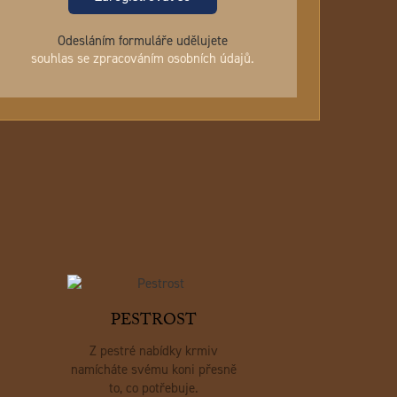
Odesláním formuláře udělujete
souhlas se zpracováním osobních údajů.
PESTROST
Z pestré nabídky krmiv
namícháte svému koni přesně
to, co potřebuje.