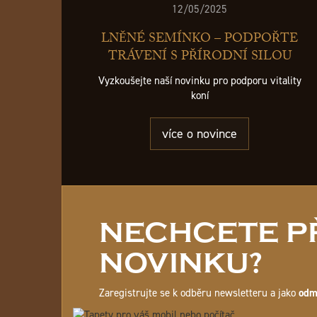
12/05/2025
LNĚNÉ SEMÍNKO – PODPOŘTE
TRÁVENÍ S PŘÍRODNÍ SILOU
Vyzkoušejte naší novinku pro podporu vitality
koní
více o novince
NECHCETE PŘ
NOVINKU?
Zaregistrujte se k odběru newsletteru a jako
odm