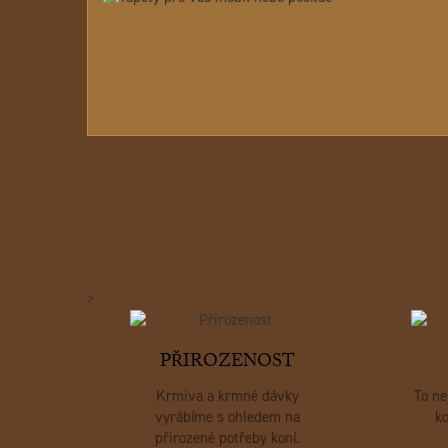
>
PŘIROZENOST
Krmiva a krmné dávky
To ne
vyrábíme s ohledem na
ko
přirozené potřeby koní.