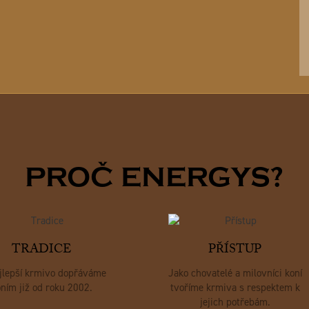
PROČ ENERGYS?
TRADICE
PŘÍSTUP
jlepší krmivo dopřáváme
Jako chovatelé a milovníci koní
ním již od roku 2002.
tvoříme krmiva s respektem k
jejich potřebám.