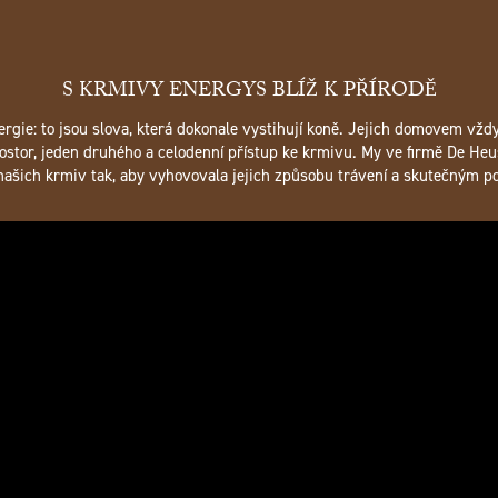
S KRMIVY ENERGYS BLÍŽ K PŘÍRODĚ
nergie: to jsou slova, která dokonale vystihují koně. Jejich domovem vžd
ostor, jeden druhého a celodenní přístup ke krmivu. My ve firmě De Heu
 našich krmiv tak, aby vyhovovala jejich způsobu trávení a skutečným p