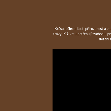
Krása, ušlechtilost, přirozenost a e
trávy. K životu potřebují svobodu, pr
složení