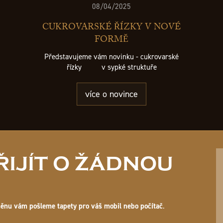
08/04/2025
CUKROVARSKÉ ŘÍZKY V NOVÉ
FORMĚ
Představujeme vám novinku - cukrovarské
řízky v sypké struktuře
více o novince
IJÍT O ŽÁDNOU
ěnu vám pošleme tapety pro váš mobil nebo počítač
.