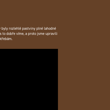
y byly rozlehlé pastviny plné lahodné
s to dobře víme, a proto jsme upravili
otřebám.