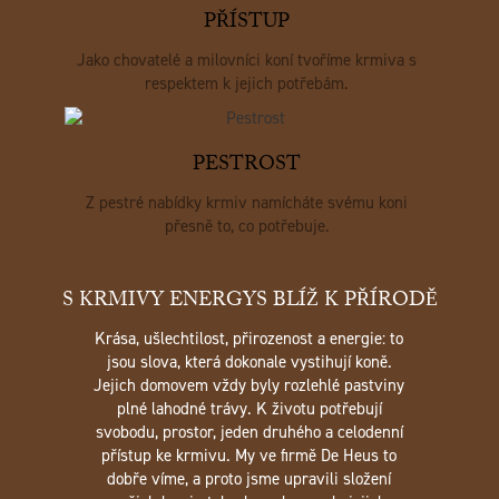
PŘÍSTUP
Jako chovatelé a milovníci koní tvoříme krmiva s
respektem k jejich potřebám.
PESTROST
Z pestré nabídky krmiv namícháte svému koni
přesně to, co potřebuje.
S KRMIVY ENERGYS BLÍŽ K PŘÍRODĚ
Krása, ušlechtilost, přirozenost a energie: to
jsou slova, která dokonale vystihují koně.
Jejich domovem vždy byly rozlehlé pastviny
plné lahodné trávy. K životu potřebují
svobodu, prostor, jeden druhého a celodenní
přístup ke krmivu. My ve firmě De Heus to
dobře víme, a proto jsme upravili složení