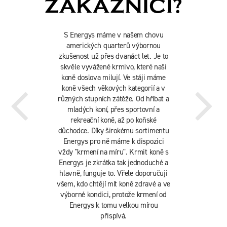
ZÁKAZNÍCI?
S Energys máme v našem chovu
amerických quarterů výbornou
zkušenost už přes dvanáct let. Je to
skvěle vyvážené krmivo, které naši
koně doslova milují. Ve stáji máme
koně všech věkových kategorií a v
různých stupních zátěže. Od hříbat a
mladých koní, přes sportovní a
rekreační koně, až po koňské
důchodce. Díky širokému sortimentu
Energys pro ně máme k dispozici
vždy "krmení na míru". Krmit koně s
Energys je zkrátka tak jednoduché a
hlavně, funguje to. Vřele doporučuji
všem, kdo chtějí mít koně zdravé a ve
výborné kondici, protože krmení od
Energys k tomu velkou mírou
přispívá.