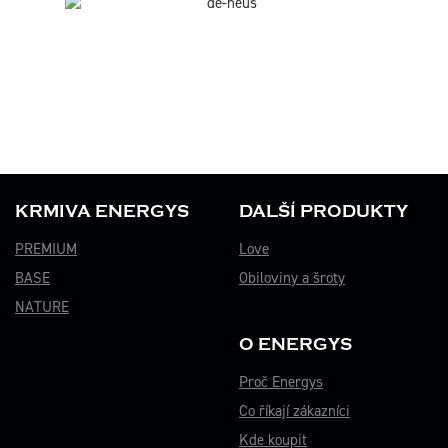
KRMIVA ENERGYS
DALŠÍ PRODUKTY
PREMIUM
Love
BASE
Obiloviny a šroty
NATURE
O ENERGYS
Proč Energys
Co říkají zákazníci
Kde koupit