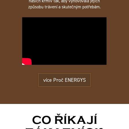
našich krmiv tak, aby vyhovovala jejich
způsobu trávení a skutečným potřebám.
více Proč ENERGYS
CO ŘÍKAJÍ