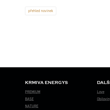
přehled novinek
KRMIVA ENERGYS
DALŠ
PREMIUM
Love
BASE
Obilovin
NATURE