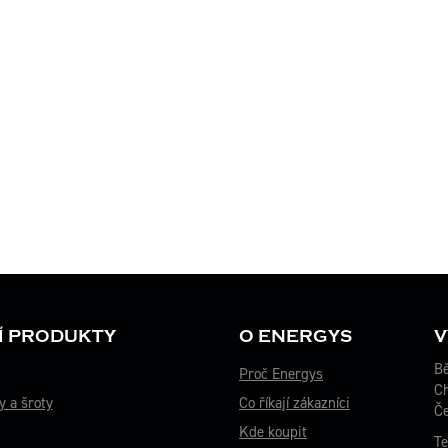
Í PRODUKTY
O ENERGYS
V
Bě
Proč Energys
C
y a šroty
Co říkají zákazníci
Če
Kde koupit
Te