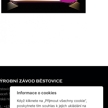
ÝROBNÍ ZÁVOD BĚSTOVICE
stovice 115
Informace o cookies
hoceň 565 01
ská republika
Když kliknete na „Přijmout všechny cookie“,
poskytnete tím souhlas k jejich ukládání na
l.: +420 467 070 764