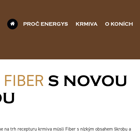
PROČ ENERGYS
KRMIVA
O KONÍCH
 FIBER
S NOVOU
OU
íme na trh recepturu krmiva müsli Fiber s nízkým obsahem škrobu a