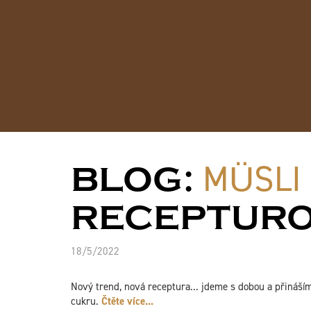
MÜSLI
BLOG:
RECEPTUR
18/5/2022
Nový trend, nová receptura... jdeme s dobou a přináš
cukru.
Čtěte více...